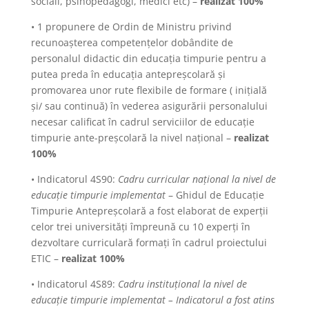
sociali, psihopedagogi, medici etc) –
realizat 100%
• 1 propunere de Ordin de Ministru privind
recunoașterea competențelor dobândite de
personalul didactic din educația timpurie pentru a
putea preda în educația antepreșcolară și
promovarea unor rute flexibile de formare ( inițială
și/ sau continuă) în vederea asigurării personalului
necesar calificat în cadrul serviciilor de educație
timpurie ante-preșcolară la nivel național –
realizat
100%
• Indicatorul 4S90:
Cadru curricular național la nivel de
educație timpurie implementat
– Ghidul de Educație
Timpurie Antepreșcolară a fost elaborat de experții
celor trei universități împreună cu 10 experți în
dezvoltare curriculară formați în cadrul proiectului
ETIC –
realizat 100%
• Indicatorul 4S89:
Cadru instituțional la nivel de
educație timpurie implementat – Indicatorul a fost atins