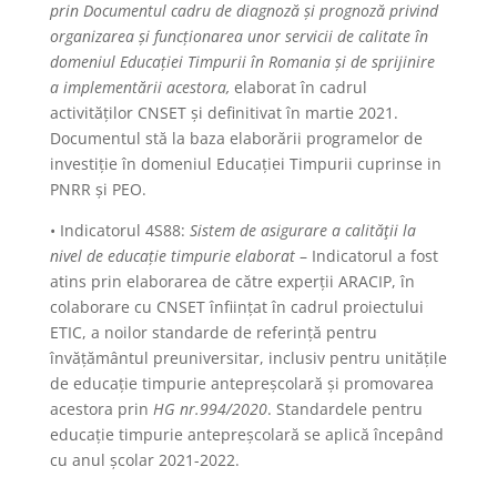
prin Documentul cadru de diagnoză și prognoză privind
organizarea și funcționarea unor servicii de calitate în
domeniul Educației Timpurii în Romania și de sprijinire
a implementării acestora,
elaborat în cadrul
activităților CNSET și definitivat în martie 2021.
Documentul stă la baza elaborării programelor de
investiție în domeniul Educației Timpurii cuprinse in
PNRR și PEO.
• Indicatorul 4S88:
Sistem de asigurare a calităţii la
nivel de educație timpurie elaborat
– Indicatorul a fost
atins prin elaborarea de către experții ARACIP, în
colaborare cu CNSET înființat în cadrul proiectului
ETIC, a noilor standarde de referință pentru
învățământul preuniversitar, inclusiv pentru unitățile
de educație timpurie antepreșcolară și promovarea
acestora prin
HG nr.994/2020
. Standardele pentru
educație timpurie antepreșcolară se aplică începând
cu anul școlar 2021-2022.