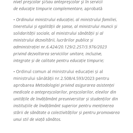
nivel preşcolar şi/sau antepreşcolar şi în servicii
de educaţie timpurie complementare,
aprobată
•
Ordinului ministrului educației, al ministrului familiei,
tineretului și egalității de șanse, al ministrului muncii și
solidarității sociale, al ministrului sănătății și al
ministrului dezvoltării, lucrărilor publice și
administrației nr.6.424/20.129/2.257/3.976/2023
privind dezvoltarea serviciilor unitare, incluzive,
integrate și de calitate pentru educație timpurie;
• Ordinul comun al ministrului educației și al
ministrului sănătății nr.2.508/4.593/2023 pentru
aprobarea
Metodologiei privind asigurarea asistenței
medicale a antepreșcolarilor, preșcolarilor, elevilor din
unitățile de învățământ preuniversitar și studenților din
instituțiile de învățământ superior pentru menținerea
stării de sănătate a colectivităților și pentru promovarea
unui stil de viață sănătos.