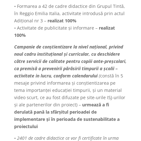
• Formarea a 42 de cadre didactice din Grupul Tintă,
în Reggio Emilia Italia, activitate introdusă prin actul
Adițional nr 3 –
realizat 100%
• Activitate de publicitate și informare –
realizat
100%
Campanie de conștientizare la nivel național, privind
noul cadru instituțional și curricular, cu deschidere
către servicii de calitate pentru copiii ante-preșcolari,
ca premisă a prevenirii părăsirii timpurii a școlii –
activitate in lucru, conform calendarului
(
constă în 5
mesaje privind informarea și conștientizarea pe
tema importanței educației timpurii, și un material
video scurt, ce au fost difuzate pe site-urile ISJ-urilor
și ale partenerilor din proiect) –
urmează a fi
derulată pană la sfârșitul perioadei de
implementare și în perioada de sustenabilitate a
proiectului
•
2401 de cadre didactice ce vor fi certificate în urma