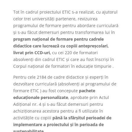
Tot în cadrul proiectului ETIC s-a realizat, cu ajutorul
celor trei universități partenere, revizuirea
programului de formare pentru abordare curriculară
și s-au făcut demersuri pentru transformarea lui în
program național de formare pentru cadrele
didactice care lucrează cu copiii antepreșcolari,
livrat prin CCD-uri,
cu cei 220 de formatori
absolvenți din cadrul ETIC și care au fost înscriși în
Corpul național de formatori în educație timpurie .
Pentru cele 2184 de cadre didactice și experți în
dezvoltare curriculară (absolvenți ai programului de
formare ETIC ) au fost concepute
pachete
educaționale personalizate
, aprobate prin Actul
Adițional nr. 4 și s-au făcut demersuri pentru
achiziționarea acestora pentru a fi utilizate în
activitățile cu copiii
până la sfârșitul perioadei de
implementare a proiectului și în perioada de
sustenabilitate.